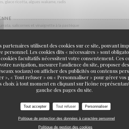
es, glace ricotta, algues wakame, radis
ENNE
rata, salicornes et vinaigrette à la pastèque
E
s partenaires utilisent des cookies sur ce site, pouvant impl
é, huile de piment, œufs de harengs fumés et huile verte
 personnel. Les cookies dits « nécessaires » sont obligatoi
 cookies facultatifs nécessitent votre consentement. Ces co
votre navigation, mesurer l'audience du site, proposer des
O
 réseaux sociaux) ou afficher des publicités ou contenus per
bres, tomates, paprika fumé, pain
er », « Tout refuser » ou « Personnaliser » pour gérer vos
s choix à tout moment en cliquant sur l'icône représentant
gauche des pages du site.
Tout accepter
Tout refuser
Personnaliser
Nos plats
Politique de protection des données à caractère personnel
Politique de gestion des cookies