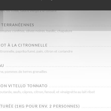
es, du soleil, sauce vierge à la tomate
ITERRANÉENNES
mates confites, olives noires, basilic, chapelure
OT À LA CITRONNELLE
itronnelle, paprika fumé, pain, citron et coriandre
AU
ne, pommes de terres grenailles
ÇON VITELLO TONNATO
tarde, œufs, câpres, citron, fenouil, et vinaigrette au lait ribot
URÉE (1KG POUR ENV. 2 PERSONNES)