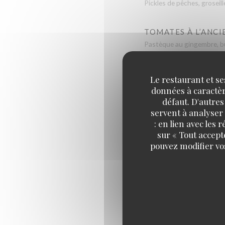
Pickles de pêches, groseill
TOMATES À L’ANCI
Pastèque au gingembre, bur
OEUF MAYONNAIS
Le restaurant et se
Mayonnaise au paprika fum
données à caractère
défaut. D'autres
servent à analyser 
SOUPE SALMOJER
: en lien avec les
Tomates, poivrons, concom
sur « Tout accept
pouvez modifier vo