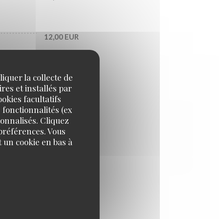
12,00 EUR
iquer la collecte de
9,00 EUR
res et installés par
okies facultatifs
 fonctionnalités (ex
9,00 EUR
sonnalisés. Cliquez
 préférences. Vous
 un cookie en bas à