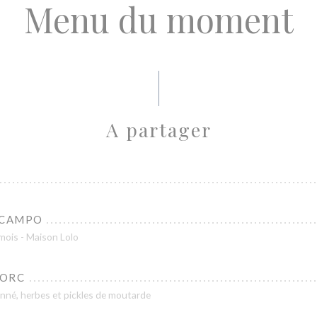
Menu du moment
A partager
 CAMPO
 mois - Maison Lolo
PORC
onné, herbes et pickles de moutarde