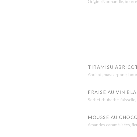
Origine Normandie, beurre 
TIRAMISU ABRICO
Abricot, mascarpone, boud
FRAISE AU VIN BL
Sorbet rhubarbe, faisselle
MOUSSE AU CHOC
Amandes caramélisées, fleur