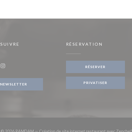
 SUIVRE
RÉSERVATION
fenêtre))
RÉSERVER
ook ((ouvre une nouvelle fenêtre))
Instagram ((ouvre une nouvelle fenêtre))
PRIVATISER
NEWSLETTER
© 2026 RAMDAM — Création de site internet restaurant avec
Zenchef