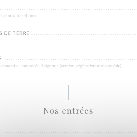
el, moutarde et noix
S DE TERRE
R
, emmental, compotée d’oignons (version végétarienne disponible)
Nos entrées