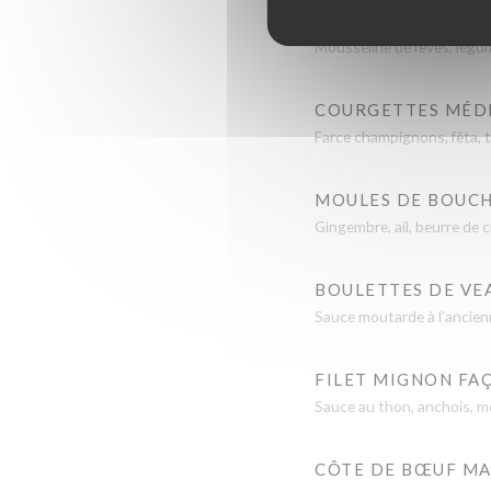
POULPE GRILLÉ
Mousseline de fèves, légum
COURGETTES MÉD
Farce champignons, fêta, to
MOULES DE BOUCH
Gingembre, ail, beurre de c
BOULETTES DE VE
Sauce moutarde à l’ancien
FILET MIGNON FA
Sauce au thon, anchois, mou
CÔTE DE BŒUF MAT