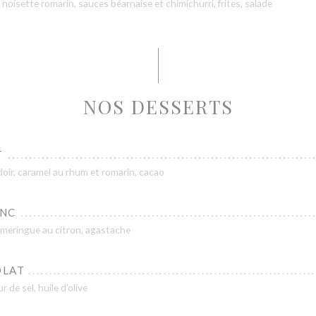
noisette romarin, sauces béarnaise et chimichurri, frites, salade
NOS DESSERTS
T
oir, caramel au rhum et romarin, cacao
ANC
, meringue au citron, agastache
OLAT
 de sel, huile d’olive