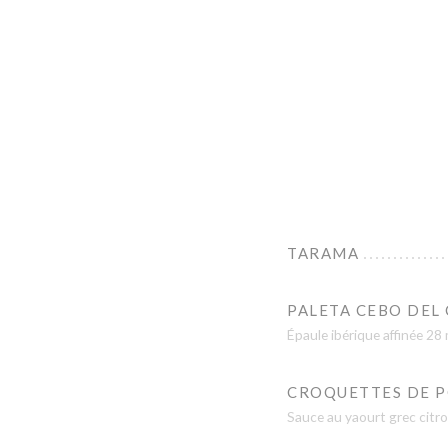
TARAMA
PALETA CEBO DEL
Épaule ibérique affinée 28
CROQUETTES DE 
Sauce au yaourt grec citr