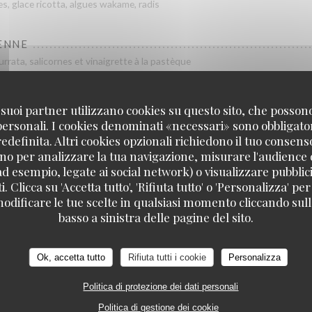
es, glace ricotta, algues wakame, radis
ENNE
rata, salicornes et vinaigrette à la pastèque
E
 i suoi partner utilizzano cookies su questo sito, che posso
é, huile de piment, œufs de harengs fumés et huile verte
 personali. I cookies denominati «necessari» sono obbligatori
definita. Altri cookies opzionali richiedono il tuo consens
no per analizzare la tua navigazione, misurare l'audience d
O
ad esempio, legate ai social network) o visualizzare pubblic
bres, tomates, paprika fumé, pain
. Clicca su 'Accetta tutto', 'Rifiuta tutto' o 'Personalizza' per
odificare le tue scelte in qualsiasi momento cliccando sull'
basso a sinistra delle pagine del sito.
Ok, accetta tutto
Rifiuta tutti i cookie
Personalizza
Nos plats
Politica di protezione dei dati personali
Politica di gestione dei cookie