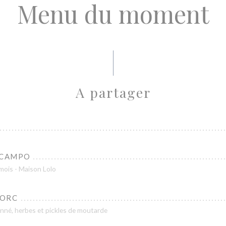
Menu du moment
A partager
 CAMPO
 mois - Maison Lolo
PORC
onné, herbes et pickles de moutarde