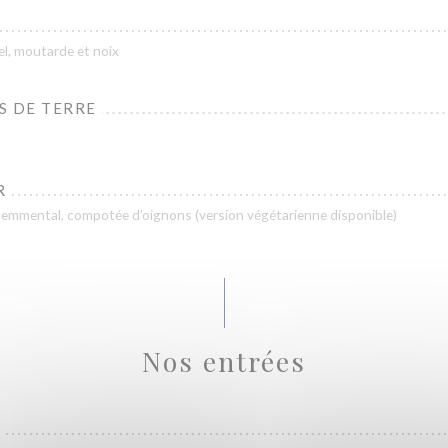
el, moutarde et noix
S DE TERRE
R
, emmental, compotée d’oignons (version végétarienne disponible)
Nos entrées