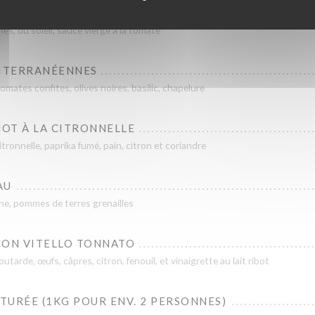
es, du soleil, sauce vierge à la tomate
ITERRANÉENNES
mates confites, olives noires, basilic, chapelure
OT À LA CITRONNELLE
itronnelle, paprika fumé, pain, citron et coriandre
AU
ne, pommes de terres grenailles
ÇON VITELLO TONNATO
tarde, œufs, câpres, citron, fenouil, et vinaigrette au lait ribot
URÉE (1KG POUR ENV. 2 PERSONNES)