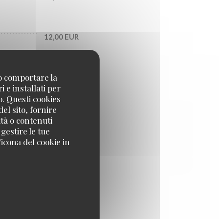
12,00 EUR
no comportare la
9,00 EUR
 e installati per
o. Questi cookies
el sito, fornire
9,00 EUR
ità o contenuti
 gestire le tue
icona del cookie in