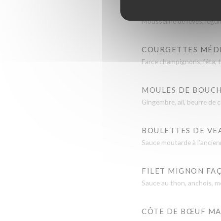
POULPE GRILLÉ
Mousseline de fèves, légum
COURGETTES MÉD
Farce champignons, fêta, to
MOULES DE BOUCH
Gingembre, ail, beurre de c
BOULETTES DE VE
Sauce moutarde à l’ancien
FILET MIGNON FA
Sauce au thon, anchois, mou
CÔTE DE BŒUF MAT