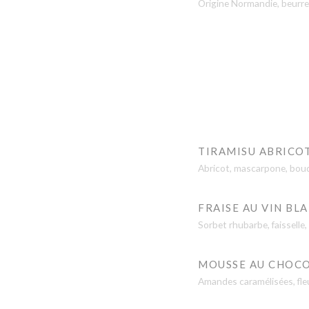
Origine Normandie, beurre 
TIRAMISU ABRICO
Abricot, mascarpone, boud
FRAISE AU VIN BL
Sorbet rhubarbe, faisselle
MOUSSE AU CHOC
Amandes caramélisées, fleur