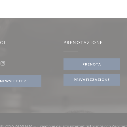
CI
PRENOTAZIONE
stra))
PRENOTA
ook ((apre una nuova finestra))
Instagram ((apre una nuova finestra))
PRIVATIZZAZIONE
NEWSLETTER
© 2026 RAMDAM — Creazione del sito internet ristorante con
Zenchef