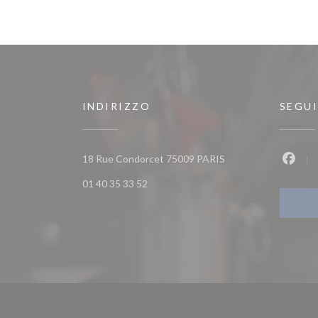
INDIRIZZO
SEGUI
((apre una nuova fine
18 Rue Condorcet 75009 PARIS
Faceb
01 40 35 33 52