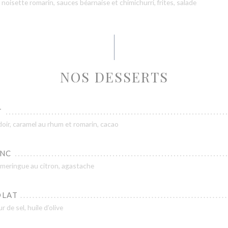
noisette romarin, sauces béarnaise et chimichurri, frites, salade
NOS DESSERTS
T
oir, caramel au rhum et romarin, cacao
ANC
, meringue au citron, agastache
OLAT
 de sel, huile d’olive