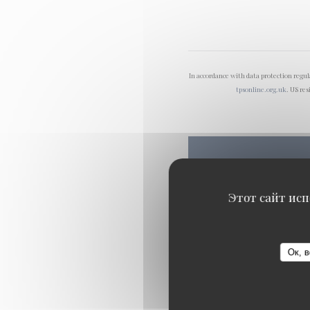
In accordance with data protection regu
tpsonline.org.uk
. US res
Этот сайт исп
Ок, в