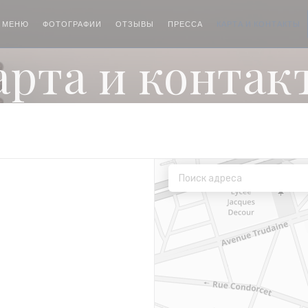
МЕНЮ
ФОТОГРАФИИ
ОТЗЫВЫ
ПРЕССА
КАРТА И КОНТАКТЫ
арта и контак
вом окне))