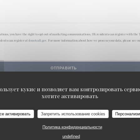
lations, you have the right to opt out of marketing communications. UK residents can register with the 
idents can register at
donotcall.gov
. For more information about how we process your data, please see o
ользует кукис и позволяет вам контролировать серв
хотите активировать
се активировать
Запретить использование cookies
Персонализи
Политика конфиденциальности
undefined