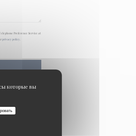
Telephone Preference Service at
ur
privacy policy
.
исы которые вы
ровать