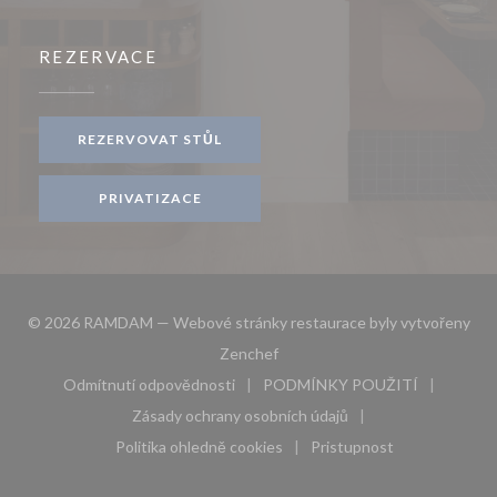
REZERVACE
REZERVOVAT STŮL
PRIVATIZACE
© 2026 RAMDAM — Webové stránky restaurace byly vytvořeny
((otevře se v novém okně))
Zenchef
Odmítnutí odpovědnosti
PODMÍNKY POUŽITÍ
((otevře se v novém okně))
((otevře se v novém 
Zásady ochrany osobních údajů
((otevře se v novém okně))
Politika ohledně cookies
Pristupnost
((otevře se v novém okně))
((otevře se v novém 