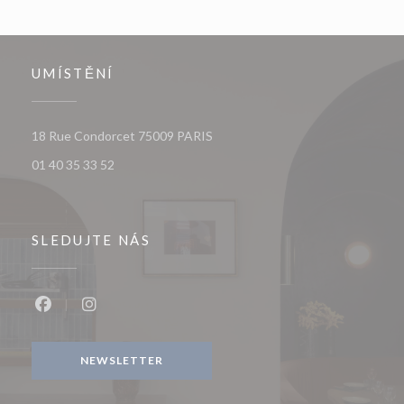
UMÍSTĚNÍ
((otevře se v novém okně))
18 Rue Condorcet 75009 PARIS
01 40 35 33 52
SLEDUJTE NÁS
Facebook ((otevře se v novém okně))
Instagram ((otevře se v novém okně))
NEWSLETTER