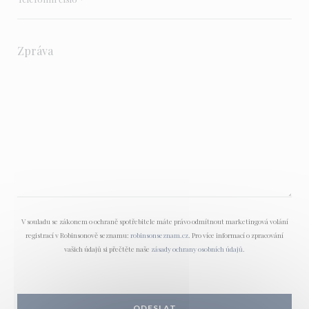
V souladu se zákonem o ochraně spotřebitele máte právo odmítnout marketingová volání
registrací v Robinsonově seznamu:
robinsonseznam.cz
. Pro více informací o zpracování
vašich údajů si přečtěte naše
zásady ochrany osobních údajů
.