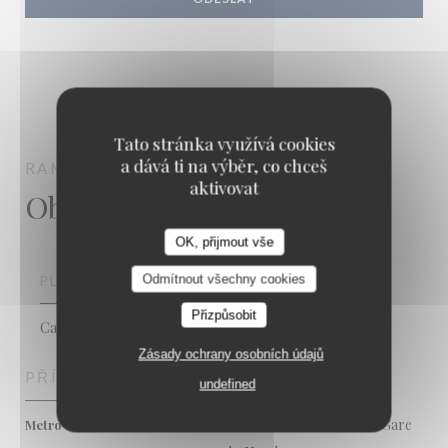
Tato stránka využívá cookies
a dává ti na výběr, co chceš
RAMDAM
PARIS
aktivovat
Obecné informace
OK, přijmout vše
Odmítnout všechny cookies
PLATEBNÍ METODY
Přizpůsobit
Cash, Debit Card
Zásady ochrany osobních údajů
PŘÍSTUP
undefined
Anvers - Poissonnière - Gare
Metro