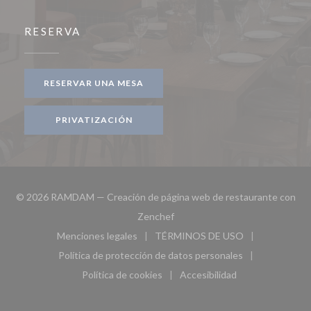
RESERVA
RESERVAR UNA MESA
PRIVATIZACIÓN
© 2026 RAMDAM — Creación de página web de restaurante con
((abre en una nueva ventana))
Zenchef
Menciones legales
TÉRMINOS DE USO
((abre en una nueva ventana))
((abre en una nueva ven
Política de protección de datos personales
((abre en una nueva ventana))
Política de cookies
Accesibilidad
((abre en una nueva ventana))
((abre en una nueva ven