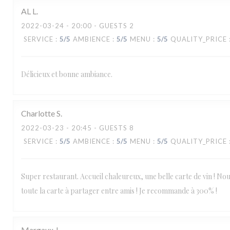
AL
L
2022-03-24
- 20:00 - GUESTS 2
SERVICE
:
5
/5
AMBIENCE
:
5
/5
MENU
:
5
/5
QUALITY_PRICE
Délicieux et bonne ambiance.
Charlotte
S
2022-03-23
- 20:45 - GUESTS 8
SERVICE
:
5
/5
AMBIENCE
:
5
/5
MENU
:
5
/5
QUALITY_PRICE
Super restaurant. Accueil chaleureux, une belle carte de vin ! No
toute la carte à partager entre amis ! Je recommande à 300% !
Margaux
J