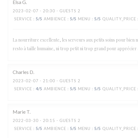
Elsa
G
2023-02-07
- 20:30 - GUESTS 2
SERVICE
:
5
/5
AMBIENCE
:
5
/5
MENU
:
5
/5
QUALITY_PRICE
La nourriture excellente, les serveurs aux petits soins pour bien n
resto à taille humaine, ni trop petit ni trop grand pour apprécier s
Charles
D
2023-02-07
- 21:00 - GUESTS 2
SERVICE
:
4
/5
AMBIENCE
:
5
/5
MENU
:
5
/5
QUALITY_PRICE
Marie
T
2022-03-30
- 20:15 - GUESTS 2
SERVICE
:
5
/5
AMBIENCE
:
5
/5
MENU
:
5
/5
QUALITY_PRICE