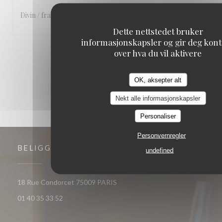
Divin / frais / succulent — je recommande chaleureusement
Dette nettstedet bruker
informasjonskapsler og gir deg kont
over hva du vil aktivere
1
2
3
OK, aksepter alt
Nekt alle informasjonskapsler
Personaliser
Personvernregler
BELIGGENHET
undefined
((åpner i et nytt vindu))
18 Rue Condorcet 75009 PARIS
01 40 35 33 52