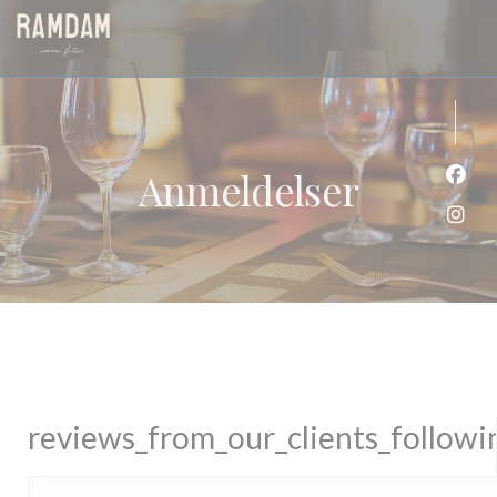
Panel for informasjonskapsler
Anmeldelser
Faceb
Insta
reviews_from_our_clients_follow