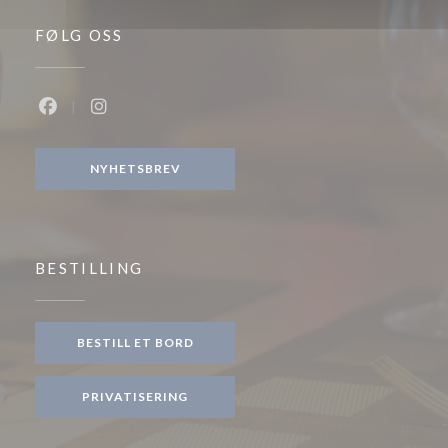
FØLG OSS
Facebook ((åpner i et nytt vindu))
Instagram ((åpner i et nytt vindu))
NYHETSBREV
BESTILLING
BESTILL ET BORD
PRIVATISERING